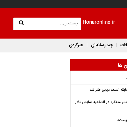
Honar
online.ir
غات
چند رسانه ای
هنرگردی
ن ها
قه استعدادیابی طنز شد
اتر متفکر» در افتتاحیه نمایش تالار
 «پست»