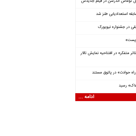
ل توماس ٱندرسن در فیلم جدیدش
قه استعدادیابی طنز شد
قی در جشنواره نیویورک
 «پست»
اتر متفکر» در افتتاحیه نمایش تالار
راه حوادث» در پاتوق مستند
هاک» رسید
ادامه ...