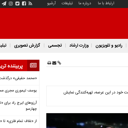
ارتباط با ما
درباره ما
تبلیغات
آرشیو
رادیو و تلویزیون
وزارت ارشاد
تجسمی
گزارش تصویری
تبلی
پربیننده تری
«محمد حقیقی» درگذشت
یوسف تیموری مجری مساب
الیت خود در این عرصه، تهیه‌کنندگی نمایش
آرزوهای ایرج راد برای «تئ
چهارسو
از «غلاف تمام فلزی» تا