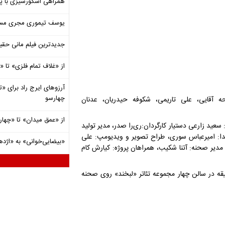
همراهی اسکورسیزی با پ
یوسف تیموری مجری مساب
جدیدترین فیلم مانی حقی
از «غلاف تمام فلزی» تا
آرزوهای ایرج راد برای «تئ
چهارسو
ه ‌آقایی، علی ‌تاریمی، شکوفه ‌حیدریان، عدنان
از «عمق میدان» تا «چهار
ید ‌زارعی دستیار کارگردان:ری‌را ‌صدر، مدیر تولید
صدا: امیرعباس ‌سوری، طراح تصویر و ویدیومپ: علی
«بیضایی‌خوانی» به «اژد
دیر صحنه: آتنا ‌شکیب، همراهان پروژه: کیارش ‌کام
نبورهای کارگر» از بیستم خرداد ماه ساعت ۲۱ و به مدت ۶۵ دقیقه در سالن چهار مجموعه تئاتر «لبخند» روی صحنه