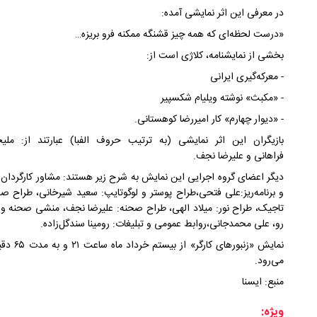
در معرفی این اثر نمایشی آمده:
«درست لحظه‌ای که همه چیز قشنگه ممکنه فرو بریزه…
بخشی از نمایشنامه، کلاژی است از:
- معرکه‌گیری ایرانی
- «مکبث» نوشته ویلیام شکسپیر
- «دیوار چهارم» کار امیررضا کوهستانی.
بازیگران این اثر نمایشی (به ترتیب حروف الفبا) عبارتند از: ملیح
‌فراهانی و علیرضا ‌نجف.
دیگر اعضای گروه اجرایی این نمایش به شرح زیر هستند: مشاور کارگردان: سع
و برنامه‌ریز:علی ‌فتحی،طراح پوستر و لوگوتایپ: سعید شیرخانی، طراح 
‌تاجیک، طراح نور: میلاد ‌الهی، طراح صحنه: علیرضا ‌نجف، منشی صحنه و م
‌رو، علی ‌محمدجانی،روابط عمومی و تبلیغات: رومینا ‌سندگل‌زاده.
نمایش «ز
می‌رود.
منبع: ایسنا
ویژه: