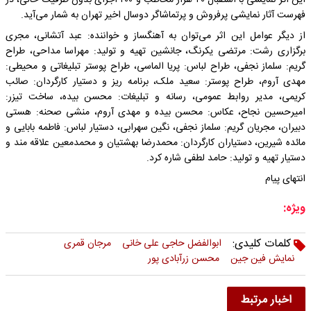
فهرست آثار نمایشی پرفروش و پرتماشاگر دوسال اخیر تهران به شمار می‌آید.
از دیگر عوامل این اثر می‌توان به آهنگساز و خواننده: عبد آتشانی، مجری
برگزاری رشت: مرتضی یکرنگ، جانشین تهیه و تولید: مهراسا مداحی، طراح
گریم: سلماز نجفی، طراح لباس: پریا الماسی، طراح پوستر تبلیغاتی و محیطی:
مهدی آروم، طراح پوستر: سعید ملک، برنامه ریز و دستیار کارگردان: صائب
کریمی، مدیر روابط عمومی، رسانه و تبلیغات: محسن بیده، ساخت تیزر:
امیرحسین نجاح، عکاس: محسن بیده و مهدی آروم، منشی صحنه: هستی
دبیران، مجریان گریم: سلماز نجفی، نگین سهرابی، دستیار لباس: فاطمه بابایی و
مائده شیرین، دستیاران کارگردان: محمدرضا بهشتیان و محمدمعین علاقه مند و
دستیار تهیه و تولید: حامد لطفی شاره کرد.
انتهای پیام
ویژه:
کلمات کلیدی:
ابوالفضل حاجی علی خانی
مرجان قمری
نمایش فین جین
محسن زرآبادی پور
اخبار مرتبط