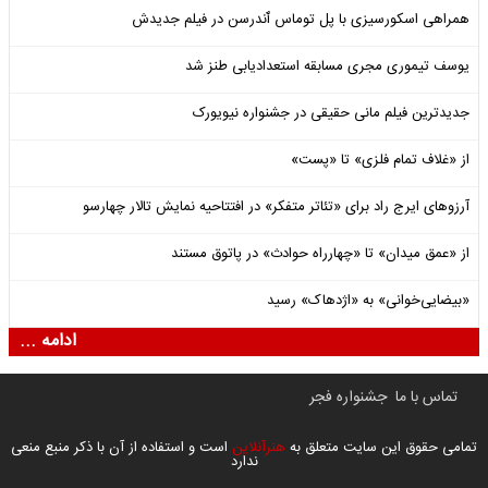
همراهی اسکورسیزی با پل توماس ٱندرسن در فیلم جدیدش
یوسف تیموری مجری مسابقه استعدادیابی طنز شد
جدیدترین فیلم مانی حقیقی در جشنواره نیویورک
از «غلاف تمام فلزی» تا «پست»
آرزوهای ایرج راد برای «تئاتر متفکر» در افتتاحیه نمایش تالار چهارسو
از «عمق میدان» تا «چهارراه حوادث» در پاتوق مستند
«بیضایی‌خوانی» به «اژدهاک» رسید
ادامه ...
تماس با ما
جشنواره فجر
تمامی حقوق این سایت متعلق به
هنرآنلاین
است و استفاده از آن با ذکر منبع منعی
ندارد