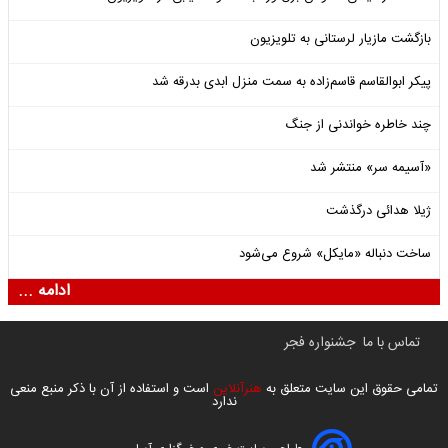
بازگشت مازیار لرستانی به تلویزیون
پیکر ابوالقاسم قاسم‌زاده به سمت منزل ابدی بدرقه شد
چند خاطره خواندنی از جنگ
«آسیمه سر» منتشر شد
ژیلا هدائی درگذشت
ساخت دنباله «مایکل» شروع می‌شود
ادامه ...
تماس با ما
جشنواره فجر
تمامی حقوق این سایت متعلق به
هنرآنلاین
است و استفاده از آن با ذکر منبع منعی
ندارد