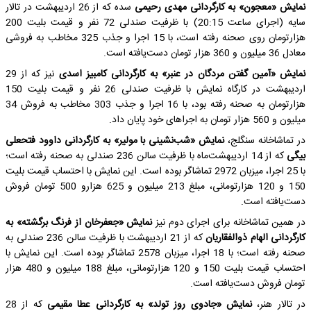
نمایش «معجون» به کارگردانی مهدی رحیمی
سده که از 26 اردیبهشت در تالار
سایه (اجرای ساعت 20:15) با ظرفیت صندلی 72 نفر و قیمت بلیت 200
هزارتومان روی صحنه رفته است، با 15 اجرا و جذب 325 مخاطب به فروشی
معادل 36 میلیون و 360 هزار تومان دست‌یافته است.
نمایش «آمین گفتن مردگان در عنبر» به کارگردانی کامبیز اسدی
نیز که از 29
اردیبهشت در کارگاه نمایش با ظرفیت صندلی 26 نفر و قیمت بلیت 150
هزارتومان به صحنه رفته بود، با 16 اجرا و جذب 303 مخاطب به فروش 34
میلیون و 560 هزار تومان به اجراهای خود پایان داد.
در تماشاخانه سنگلج،
نمایش «شب‌نشینی با مولیر» به کارگردانی داوود فتحعلی
بیگی
که از 14 اردیبهشت‌ماه با ظرفیت سالن 236 صندلی به صحنه رفته است؛
با 25 اجرا، میزبان 2972 تماشاگر بوده است. این نمایش با احتساب قیمت بلیت
150 و 120 هزارتومانی، مبلغ 213 میلیون و 625 هزارو 500 تومان فروش
دست‌یافته است.
در همین تماشاخانه برای اجرای دوم نیز
نمایش «جعفرخان از فرنگ برگشته» به
کارگردانی الهام ذوالفقاریان
که از 21 اردیبهشت با ظرفیت سالن 236 صندلی به
صحنه رفته است؛ با 18 اجرا، میزبان 2578 تماشاگر بوده است. این نمایش با
احتساب قیمت بلیت 150 و 120 هزارتومانی، مبلغ 188 میلیون و 480 هزار
تومان فروش دست‌یافته است.
در تالار هنر،
نمایش «جادوی روز تولد» به کارگردانی عطا مقیمی
که از 28