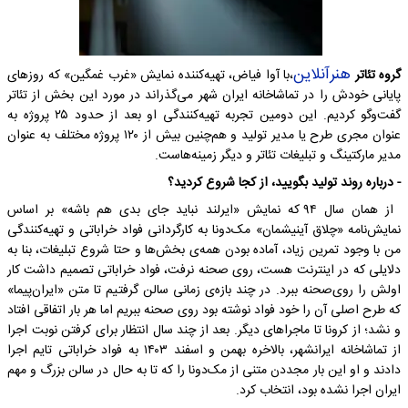
هنرآنلاین
گروه تئاتر
،با آوا فیاض، تهیه‌کننده نمایش «غرب غمگین» که روزهای
پایانی خودش را در تماشاخانه ایران شهر می‌گذراند در مورد این بخش از تئاتر
گفت‌و‌گو کردیم. این دومین تجربه تهیه‌کنندگی او بعد از حدود ۲۵ پروژه به
عنوان مجری طرح یا مدیر تولید و هم‌چنین بیش‌ از ۱۲۰ پروژه مختلف به عنوان
مدیر مارکتینگ و تبلیغات تئاتر و دیگر زمینه‌هاست.
- درباره روند تولید بگویید، از کجا شروع کردید؟
از همان سال ۹۴ که نمایش «ایرلند نباید جای بدی هم باشه» بر اساس
نمایش‌نامه «چلاق آینیشمان» مک‌دونا به کارگردانی فواد خراباتی و تهیه‌کنندگی
من با وجود تمرین زیاد، آماده بودن همه‌‌ی بخش‌ها و حتا شروع تبلیغات، بنا به
دلایلی که در اینترنت هست، روی صحنه نرفت، فواد خراباتی تصمیم داشت کار
اولش را روی‌صحنه ببرد. در چند بازه‌ی زمانی سالن گرفتیم تا متن «ایران‌پیما»
که طرح اصلی‌ آن را خود فواد نوشته بود روی صحنه ببریم اما هر بار اتفاقی افتاد
و نشد؛ از کرونا تا ماجراهای دیگر. بعد از چند سال انتظار برای کرفتن نوبت اجرا
از تماشاخانه ایرانشهر، بالاخره بهمن و اسفند ۱۴۰۳ به فواد خراباتی تایم اجرا
دادند و او این بار مجددن متنی از مک‌دونا را که تا به حال در سالن بزرگ‌ و مهم
ایران اجرا نشده بود، انتخاب کرد.