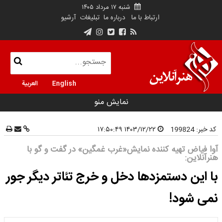
شنبه ۱۷ مرداد ۱۴۰۵
ارتباط با ما
درباره ما
تبلیغات
آرشیو
English
العربية
نمایش منو
کد خبر:
199824
۱۴۰۳/۱۲/۲۲ ۱۷:۵۰:۴۹
آوا فیاض تهیه کننده نمایش«غرب غمگین» در گفت و گو با
هنرآنلاین:
با این دستمزدها دخل و خرج تئاتر دیگر جور
نمی شود!