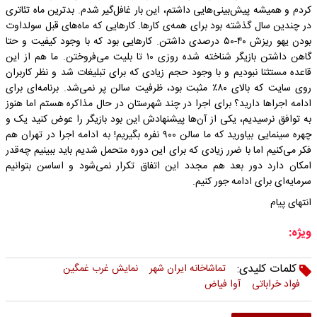
کردم و همیشه پیش‌بینی‌هایی داشتم، این بار غافل‌گیر شدم. بدترین ماه تئاتری
در چندین سال گذشته بود برای همه‌ی کارها. کارهایی که ماه‌های قبل سولداوت
بودن یهو ریزش ۴۰-۵۰ درصدی داشتن. کارهایی بود که با وجود کیفیت و حتا
گاهن داشتن بازیگر شناخته شده روزی ۱۰ تا بلیت می‌فروختن. ما هم‌ از این
قاعده مستثنا نبودیم و با وجود حجم زیادی که برای تبلیغات شد و نظر کاربران
روی سایت که بالای ۸۰٪ مثبت بود، ظرفیت سالن پر نمی‌شد. برنامه‌ای برای
ادامه اجراها دارید؟ برای اجرا در چند شهرستان در حال مذاکره هستم اما هنوز
به توافق نرسیدیم، یکی‌ از آن‌ها پیشنهادش این بود بازیگر را عوض‌ کنید یک و
چهره سینمایی بیاورید که ما سالن ۹۰۰ نفره بگیریم! به ادامه اجرا در تهران هم
فکر می‌کنیم اما با ضرر زیادی که برای این دوره متحمل شدیم باید ببینیم چه‌قدر
امکان دارد دور بعد هم مجدد این اتفاق تکرار نمی‌شود و اساسن بتوانیم
سرمایه‌ای برای ادامه جور کنیم.
انتهای پیام
ویژه:
کلمات کلیدی:
تماشاخانه ایران شهر
نمایش غرب غمگین
فواد خراباتی
آوا فیاض