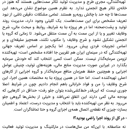
تهیه‌کنند‌گی، مجری طرح و‌ مدیریت تولید تئاتر سمت‌هایی هستند که هنوز در
خانه‌ی تئاتر هیچ انجمنی ندارد. به نظرم همین موضوع نشان می‌دهد این
سمت‌ها تا چه حد با چالش روبه‌رو‌ هستند. تمامی مشکلات دقیقن ناشی از نبود
تعریف مشخص برای این سمت‌هاست. یک کلیتی وجود دارد، مدیریت روند
تولید و پشت‌صحنه؛ اما در هر پروژه بنا به شرایط، روابط و مبحث مالی، شرح
وظایف تغییر و یا از این سمت به آن سمت منتقل می‌شود. تا زمانی که گروه یا
انجمنی تشکیل نشود و شرح وظایف را مکتوب نکنند، همه‌چیز سلیقه‌ای و بر
اساس تجربیات فردی پیش می‌رود. اما یک‌چیز بر اساس تعریف جهانی
تهیه‌کنندگی که در سینمای ایران هم تقریبن جا افتاده مشخص است؛ تهیه‌کننده
لزومن سرمایه‌گذار نیست. ممکن است کسی انتخاب کند که خودش سرمایه
بگذارد در غیراین صورت مدیریت منابع مالی، هزینه‌های تولید، چنیش عوامل
اجرایی و هم‌چنین حفظ هم‌زمان منافع سرمایه‌گذار و گروه اجرایی از کارهای
اصلی تهیه‌کننده است. اما حتا در همین پروژه بنا به مختصات همین اجرا، این
شرح وظایف را من و فواد خراباتی باهم انجام دادیم. چون در شرایط اصلا
جوری نیست که این‌قدر خط‌کشی‌شده بتوان جلو رفت؛ حداقل در کارهایی که
بودجه مالی کمی دارند این اتفاق نمی‌افتد و خیلی از بخش‌ها گروهی جلو‌
می‌رود. به نظر من تهیه‌کننده باید با انتخاب و مدیریت درست، اعتماد و اطمینان
بسازد؛ چیزی که نقطه‌ی اتصال همه‌ی اجزای گروه و حتا تماشاگران است.
- در کل از روند اجرا راضی بودید؟!
نه متاسفانه. با این‌که من سال‌هاست در مارکتینگ و مدیریت تولید فعالیت