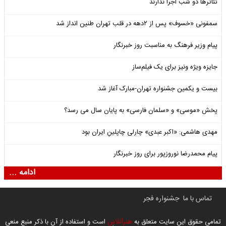
تئاترها دو شب اجرا ندارند
سمفونی «خسوف» پس از ۲دهه در قلب تهران طنین انداز شد
پیام وزیر فرهنگ به مناسبت روز خبرنگار
جایزه ویژه ونیز برای یک فیلم‌ساز
بیست و یکمین جشنواره تهران-مبارک آغاز شد
پخش «موسی» و «سلمان فارسی» به پایان سال می رسد؟
مهدی هاشمی: «اکبر عبدی» چارلی چاپلینِ ایران بود
پیام محمدرضا نوروزپور برای روز خبرنگار
ادامه ...
تماس با ما
جشنواره فجر
تمامی حقوق این سایت متعلق به
هنرآنلاین
است و استفاده از آن با ذکر منبع منعی