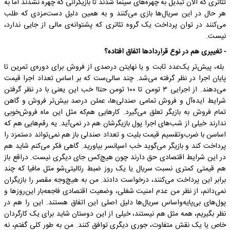
تئاتری که الان تبدیل به چهره‌های سینما شدند تا بازیگرانی که چهره نشدند اما به
هر حال در این سریال‌ها بازی می‌کنند و‌ به همین دلیل دست‌مزدی که طلب
می‌کنند در توان پرداخت یک‌ گروه تئاتری که پشتوانه‌ی مالی از جایی ندارد،
نیست.
- تغییری هم در نوع قراردادها اتفاق افتاده؟
بله، پیش‌تر یک‌عدد ثابت و یا نهایتن درصدی از فروش برای دوره‌ی تمرین تا
پایان اجرا در نظر گرفته می‌شد. چند سالی‌ست که بر اساس تعداد اجرا قیمت
می‌دهند. از اجرایی ۳ تومن تا ۱۰۰ تومن حتا! خب این یعنی با در نظر گرفتن
شرایط ایده‌آل و فروش تمامی صندلی‌ها، عملن درصد بیش‌تر فروش و گاهن
تمام فروش به بازیگر تعلق می‌گیرد. کارهایی هم‌که مثل این ماه فروش‌خوبی
ندارند خیلی از شب‌های اجرا پول بازیگرشان هم در نمی‌آید. یه رقم‌هایی هم که
اساسن با ضرب‌و‌تقسیم قیمت بلیت و‌ تعداد صندلی باز هم نمی‌تواند دستمزد را
پرداخت کند و بازیگر می‌گوید خب اسپانسر بیاورید. گاهی فکر می‌کنم شاید هم
در این شرایط اقتصادی حق دارند چون هیچ‌کس جای دیگری نیست. در‌اقع باز
هم قیمتی کمتری نسبت سریال یا یک روز‌ ضبط رئالیتی‌شو مثل مافیا که چند
برابر این پرداخت می‌کنند، درخواست دادند. من به هیچ‌وجه مقصر را بازیگران
نمی‌دانم، از نظر من عدم امنیت شغلی، وضعیت اقتصادی فاجعه‌بار این‌روزها و
پول‌های بی‌پایه‌و‌اساس سریال‌ها دلیل اصلی این اتفاق هستند. این را هم در
نظر بگیریم، همه مثل هم نیستند، خیلی از این دوستان شاید برای یک کارگردان
خاص یا یک نقش متفاوت، جوری دیگری توافق کنند. من به طور کلی گفتم، نه