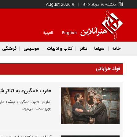
یکشنبه ۱۸ مرداد ۱۴۰۵
9 August 2026
English
العربية
خانه
سینما
تئاتر
کتاب و ادبیات
موسیقی
فرهنگی
فواد خراباتی
«غرب غمگین» به تئاتر شهر
نمایش «غرب غمگین» نوشته مارتین
روی صحنه می‌رود.