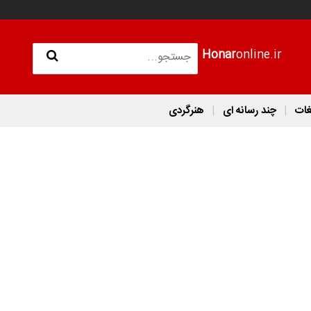
Honar
online.ir
غات
چند رسانه ای
هنرگردی