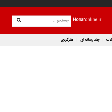
Honar
online.ir
غات
چند رسانه ای
هنرگردی