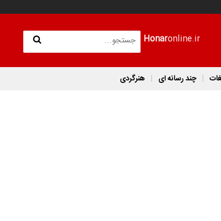
Honar
online.ir
غات
چند رسانه ای
هنرگردی