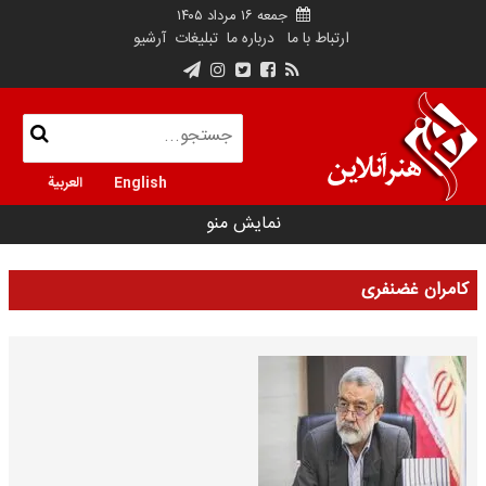
جمعه ۱۶ مرداد ۱۴۰۵
ارتباط با ما
درباره ما
تبلیغات
آرشیو
English
العربية
نمایش منو
کامران غضنفری