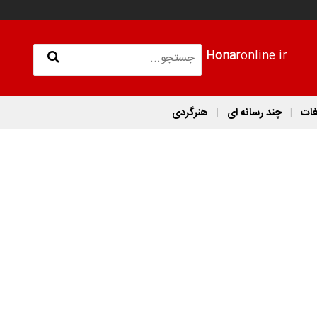
Honar
online.ir
غات
چند رسانه ای
هنرگردی