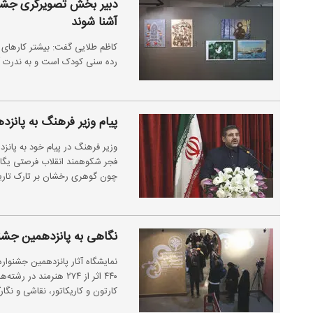
دبیر بخش تصویرگری جشنوا
آشنا شوند
کاظم طلایی گفت: بیشتر کار‌ها
رده سنی کودک است و به ندرت آث
پیام وزیر فرهنگ به پانز
وزیر فرهنگ در پیام خود به پانز
فجر شکوهمند انقلاب فرصتی یگانه 
چون گوهری رخشان بر تارک تاریخ 
نگاهی به پانزدهمین جشن
نمایشگاه آثار پانزدهمین جشنوا
۴۴۰ اثر از ۲۷۴ هنرم
کارتون و کاریکاتور، نقاشی و نگ