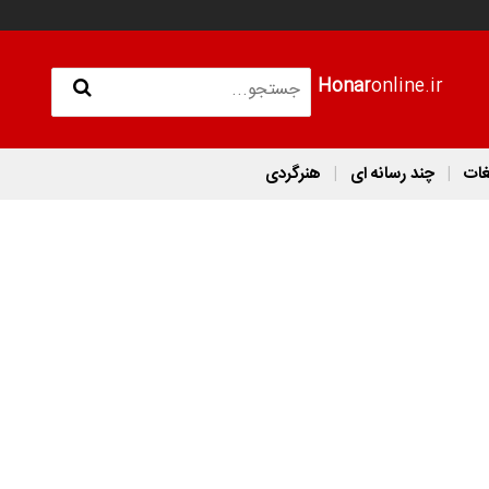
Honar
online.ir
غات
چند رسانه ای
هنرگردی