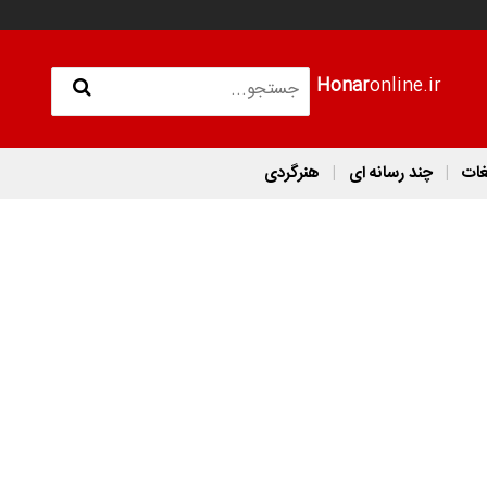
Honar
online.ir
غات
چند رسانه ای
هنرگردی