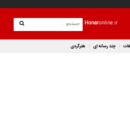
Honar
online.ir
غات
چند رسانه ای
هنرگردی