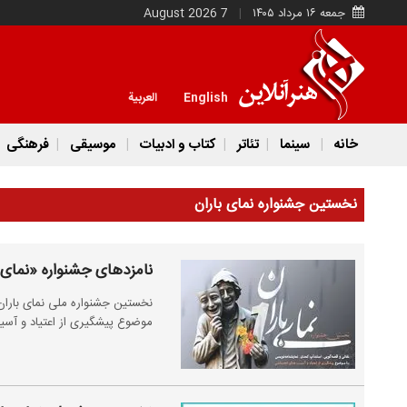
جمعه ۱۶ مرداد ۱۴۰۵
7 August 2026
English
العربية
خانه
سینما
تئاتر
کتاب و ادبیات
موسیقی
فرهنگی
نخستین جشنواره نمای باران
نامزدهای جشنواره «نمای 
نخستین جشنواره ملی نمای باران
موضوع پیشگیری از اعتیاد و آسی