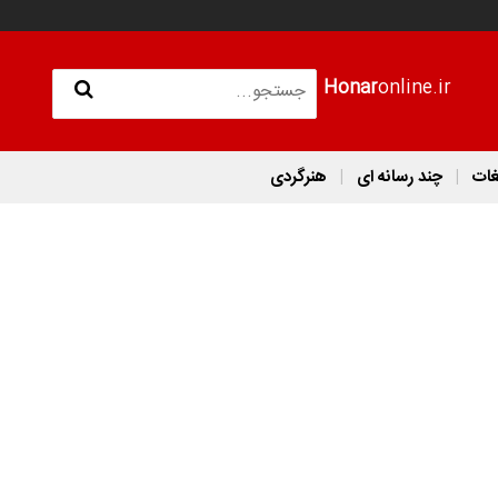
Honar
online.ir
غات
چند رسانه ای
هنرگردی