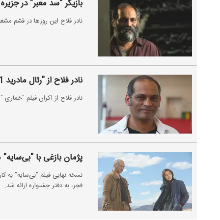
بازیگر "سد معبر" در جزیره
نادر فلاح این روزها در قشم مشغ
نادر فلاح از "رئال مادرید 11 بارسلونا 1" تا "همچنان که می‌مردم"
نادر فلاح از اکران فیلم "خماری " 
پژمان بازغی با "بی‌سایه"
نسخه نهایی فیلم "بی‌سایه" به ک
فجر، به دفتر جشنواره ارائه شد.