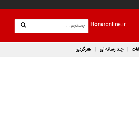
Honar
online.ir
غات
چند رسانه ای
هنرگردی