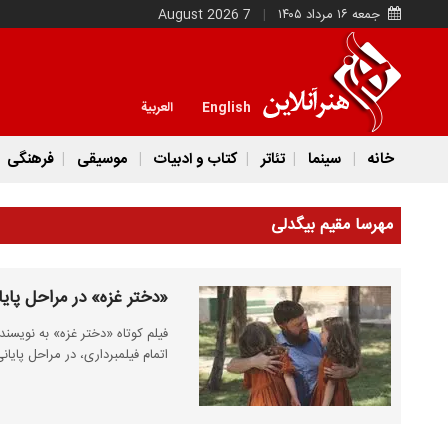
جمعه ۱۶ مرداد ۱۴۰۵
7 August 2026
English
العربية
خانه
سینما
تئاتر
کتاب و ادبیات
موسیقی
فرهنگی
مهرسا مقیم بیگدلی
«دختر غزه» در مراحل پایا
فیلم کوتاه «دختر غزه» به نویسند
اتمام فیلمبرداری، در مراحل پایانی