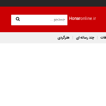
Honar
online.ir
غات
چند رسانه ای
هنرگردی