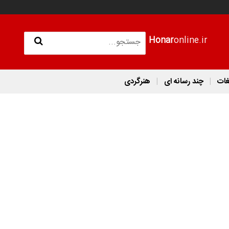
Honar
online.ir
غات
چند رسانه ای
هنرگردی