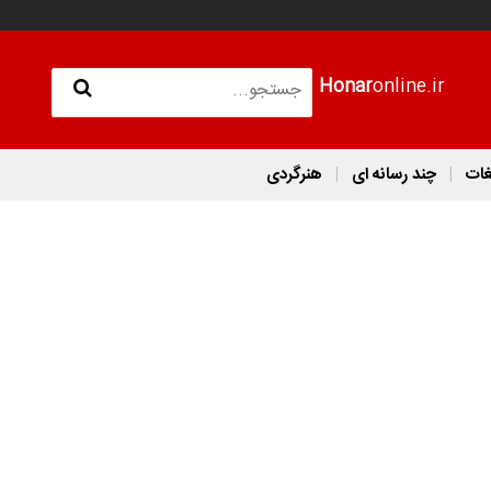
Honar
online.ir
غات
چند رسانه ای
هنرگردی