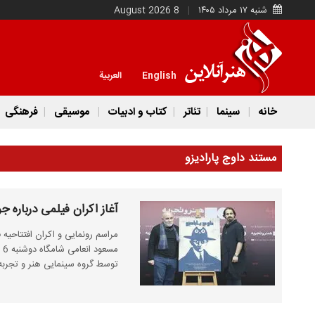
شنبه ۱۷ مرداد ۱۴۰۵
8 August 2026
English
العربية
خانه
سینما
تئاتر
کتاب و ادبیات
موسیقی
فرهنگی
مستند داوج پارادیزو
آغاز اکران فیلمی درباره ج
مراسم رونمایی و اکران افتتاحیه 
مس
توسط گروه سینمایی هنر و تجربه