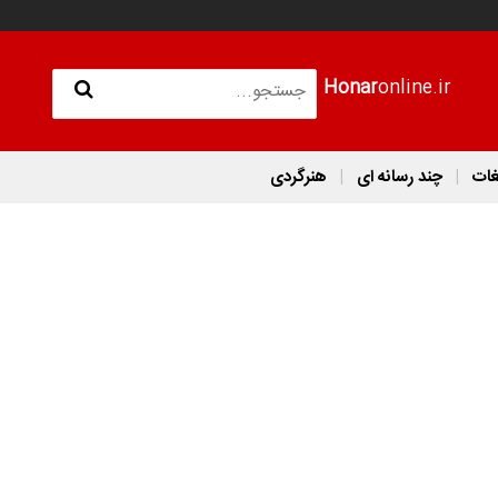
Honar
online.ir
غات
چند رسانه ای
هنرگردی