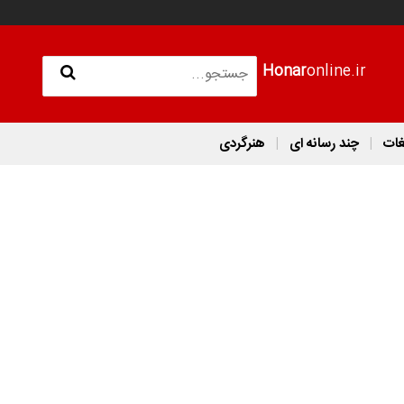
Honar
online.ir
غات
چند رسانه ای
هنرگردی