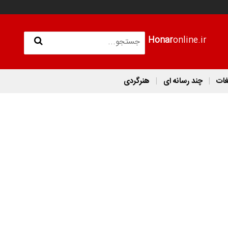
Honar
online.ir
غات
چند رسانه ای
هنرگردی