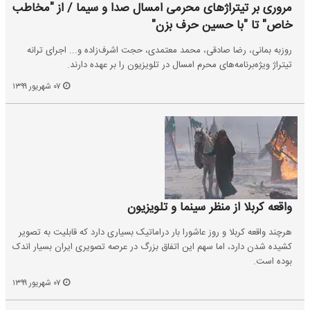
مروری بر تیتراژهای محرمی امسال صدا و سیما / از "مخاطب
خاص" تا "با حسین حرف بزن"
روزبه بمانی، رضا صادقی، محمد معتمدی، حجت اشرف‌زاده و... اجرای ترانه
تیتراژ ویژه‌برنامه‌های محرم امسال در تلویزیون را بر عهده دارند.
۰۷ شهریور ۱۳۹۹
واقعه کربلا از منظر سینما و تلویزیون
هرچند واقعه کربلا و روز عاشورا بار دراماتیک بسیاری دارد که قابلیت به تصویر
کشیده شدن دارد، اما سهم این اتفاق بزرگ در عرصه تصویری ایران بسیار اندک
بوده است.
۰۷ شهریور ۱۳۹۹