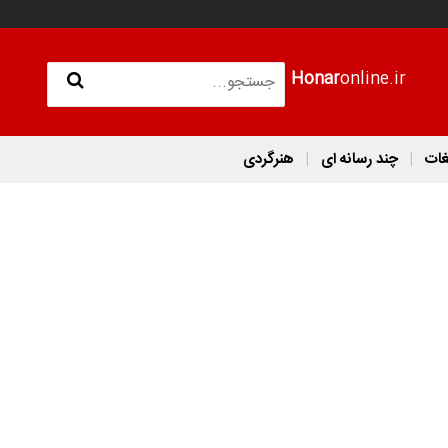
Honar
online.ir
غات
چند رسانه ای
هنرگردی