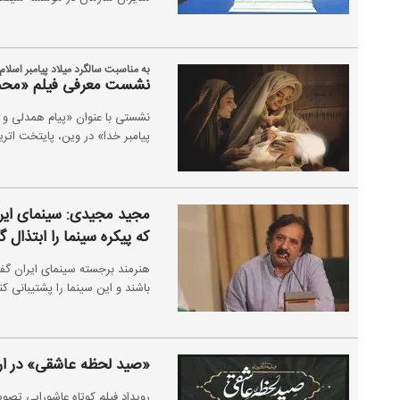
به مناسبت سالگرد میلاد پیامبر اسلام؛
نشست معرفی فیلم «محمد
نشستی با عنوان «پیام همدلی و
پیامبر خدا» در وین، پایتخت اتر
مجید مجیدی: سینمای ایرا
که پیکره سینما را ابتذال 
هنرمند برجسته سینمای ایران گفت
باشند و این سینما را پشتیبانی ک
«صید لحظه عاشقی» در ا
رویداد فیلم کوتاه عاشورایی تصو