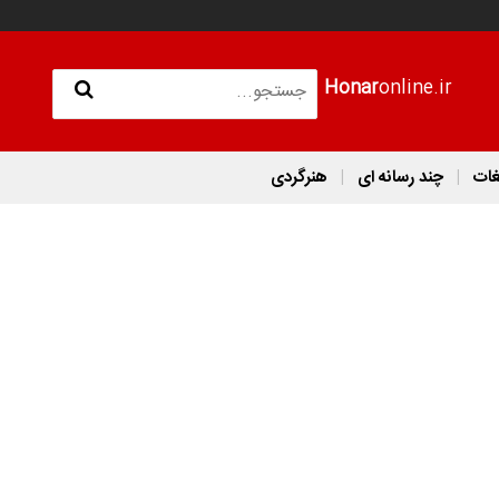
Honar
online.ir
غات
چند رسانه ای
هنرگردی