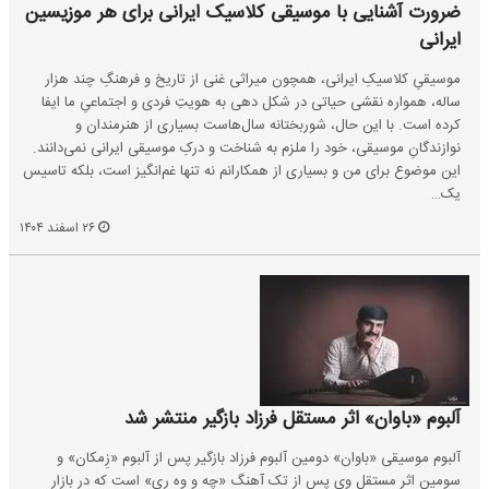
ضرورت آشنایی با موسیقی کلاسیک ایرانی برای هر موزیسین
ایرانی
موسیقیِ کلاسیکِ ایرانی، همچون میراثی غنی از تاریخ و فرهنگِ چند هزار
ساله، همواره نقشی حیاتی در شکل‌ دهی به هویتِ فردی و اجتماعیِ ما ایفا
کرده است. با این حال، شوربختانه سال‌هاست بسیاری از هنرمندان و
نوازندگانِ موسیقی، خود را ملزم به شناخت و درکِ موسیقی ایرانی نمی‌دانند.
این موضوع برای من و بسیاری از همکارانم نه تنها غم‌انگیز است، بلکه تاسیس
یک…
۲۶ اسفند ۱۴۰۴
آلبوم «باوان» اثر مستقل فرزاد بازگیر منتشر شد
آلبوم موسیقی «باوان» دومین آلبوم فرزاد بازگیر پس از آلبوم «زِمکان» و
سومین اثر مستقل وی پس از تک آهنگ «چه و وه ری» است که در بازار