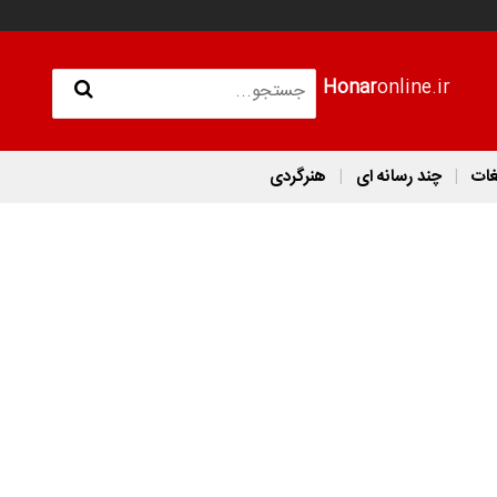
Honar
online.ir
غات
چند رسانه ای
هنرگردی