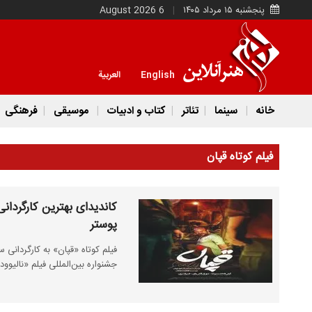
پنجشنبه ۱۵ مرداد ۱۴۰۵
6 August 2026
English
العربية
خانه
سینما
تئاتر
کتاب و ادبیات
موسیقی
فرهنگی
فیلم کوتاه قپان
کاندیدای بهترین کارگردانی
پوستر
فیلم کوتاه «قپان» به کارگردانی
جشنواره بین‌المللی فیلم «نالیوود