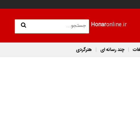
Honar
online.ir
غات
چند رسانه ای
هنرگردی