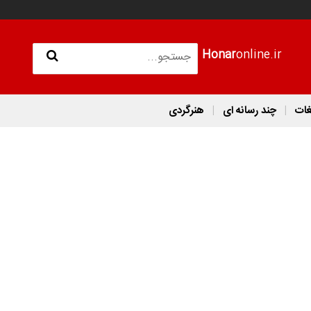
Honar
online.ir
غات
چند رسانه ای
هنرگردی