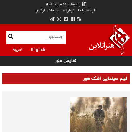
پنجشنبه ۱۵ مرداد ۱۴۰۵
ارتباط با ما
درباره ما
تبلیغات
آرشیو
English
العربية
نمایش منو
فیلم سینمایی اشک هور