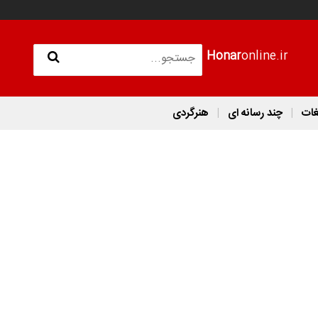
Honar
online.ir
غات
چند رسانه ای
هنرگردی