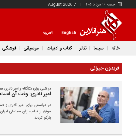
جمعه ۱۶ مرداد ۱۴۰۵
7 August 2026
English
العربية
خانه
سینما
تئاتر
کتاب و ادبیات
موسیقی
فرهنگی
فریدون جیرانی
در شبی برای «تنگنا» و امیر نادری م
امیر نادری: وقت آن است 
در مراسمی برای امیر نادری و ض
موفق از فیلم‌سازان سینمای ایران
بازگو کردند.