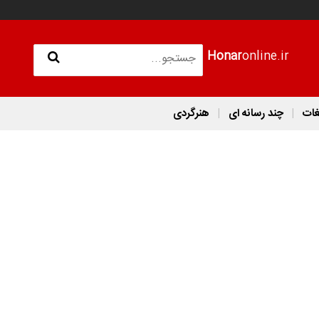
Honar
online.ir
غات
چند رسانه ای
هنرگردی