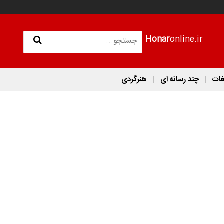
Honar
online.ir
غات
چند رسانه ای
هنرگردی