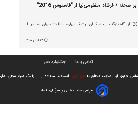
بزرگ‌ترین خطاکاران تاریخ بر صحنه / فرشاد منظومی‌نیا از "فاستوس 2016"
منطومی‌نیا نمایش "فاستوس 2016" از نگاه بزرگترین خطاکاران تراژیک جهان، معظلات جهان معاصر را
۲۸ آبان ۱۳۹۵
تماس با ما
جشنواره فجر
مامی حقوق این سایت متعلق به
هنرآنلاین
است و استفاده از آن با ذکر منبع منعی ندارد
طراحی سایت خبری و خبرگزاری آسام