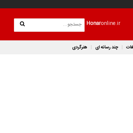
Honar
online.ir
غات
چند رسانه ای
هنرگردی