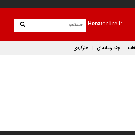
Honar
online.ir
غات
چند رسانه ای
هنرگردی