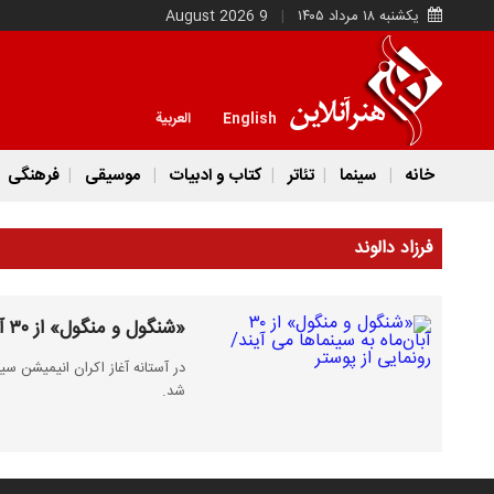
یکشنبه ۱۸ مرداد ۱۴۰۵
9 August 2026
English
العربية
خانه
سینما
تئاتر
کتاب و ادبیات
موسیقی
فرهنگی
فرزاد دالوند
«شنگول و منگول» از ۳۰ آبان‌ماه به سینماها می آیند/رونمایی از پوستر
در آستانه آغاز اکران انیمیشن 
شد.