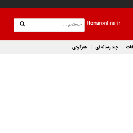
Honar
online.ir
غات
چند رسانه ای
هنرگردی