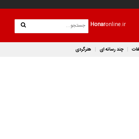
Honar
online.ir
غات
چند رسانه ای
هنرگردی