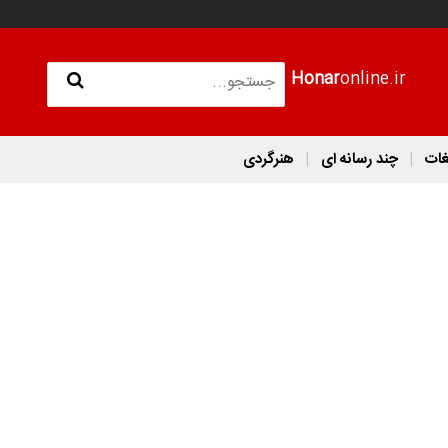
Honar
online.ir
غات
چند رسانه ای
هنرگردی