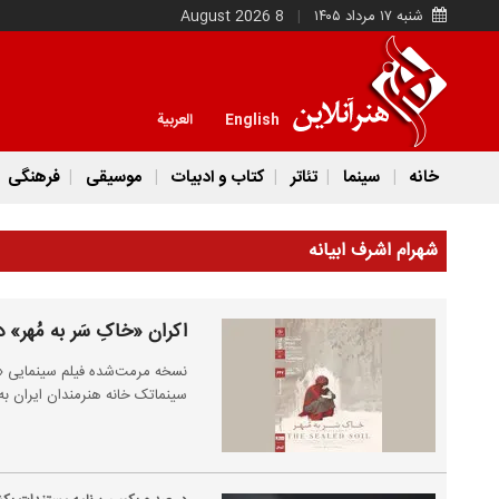
شنبه ۱۷ مرداد ۱۴۰۵
8 August 2026
English
العربية
خانه
سینما
تئاتر
کتاب و ادبیات
موسیقی
فرهنگی
شهرام اشرف ابیانه
اکران «خاکِ سَر به مُهر» 
نسخه مرمت‌شده فیلم سینمایی «خا
سینماتک خانه هنرمندان ایران به