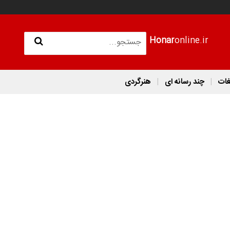
Honar
online.ir
غات
چند رسانه ای
هنرگردی