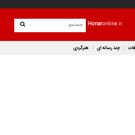
Honar
online.ir
غات
چند رسانه ای
هنرگردی