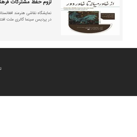
لزوم حفظ مشترکات فرهنگی
در پردیس سینما گالری ملت افتت
ت