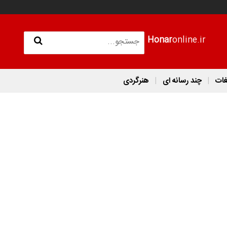
Honar
online.ir
غات
چند رسانه ای
هنرگردی