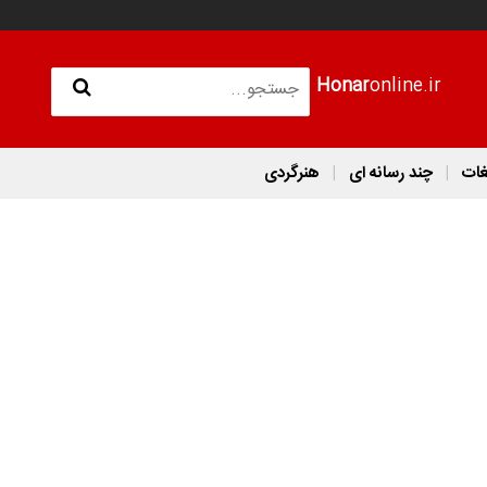
Honar
online.ir
غات
چند رسانه ای
هنرگردی