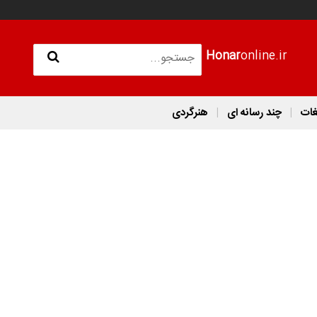
Honar
online.ir
غات
چند رسانه ای
هنرگردی