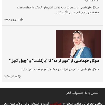
سوگل طهماسبی بر لزوم تناسب تولید فیلم‌های کودک با خواسته‌ها و
دغدغه‌های این قشر سنی تأکید کرد.
۱۱ خرداد ۱۳۹۶
سوگل طهماسبی از "عبور از مه" تا "بازگشت" و "چهل کچل"
سوگل طهماسبی با "چهل کچل" در جشنواره فیلم فجر حضور دارد.
۰۲ آذر ۱۳۹۵
تماس با ما
جشنواره فجر
تمامی حقوق این سایت متعلق به
هنرآنلاین
است و استفاده از آن با ذکر منبع منعی