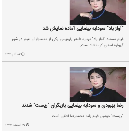
"آواز باد" سودابه بیضایی آماده نمایش شد
فیلم مستند "آواز باد" درباره طاهر یارویسی یکی از مقام‌نوازان تنبور در شهر
گهواره استان کرمانشاه است.
۰۲ آذر ۱۳۹۹
رضا بهبودى و سودابه بیضایى بازیگران "ریست" شدند
"ریست" دومین فیلم بلند محمدرضا لطفى است.
۲۰ اسفند ۱۳۹۷