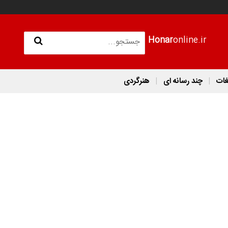
Honar
online.ir
غات
چند رسانه ای
هنرگردی