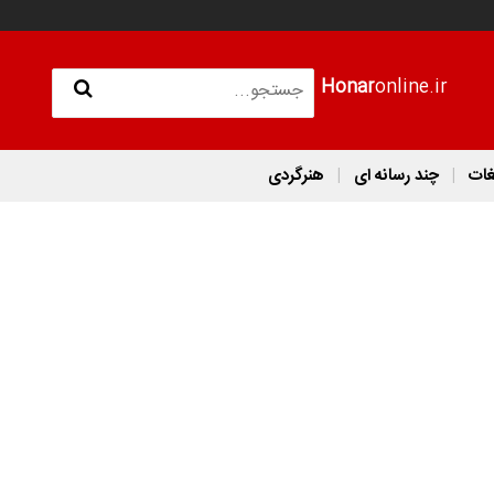
Honar
online.ir
غات
چند رسانه ای
هنرگردی