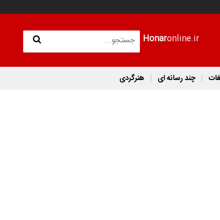
Honar
online.ir
غات
چند رسانه ای
هنرگردی