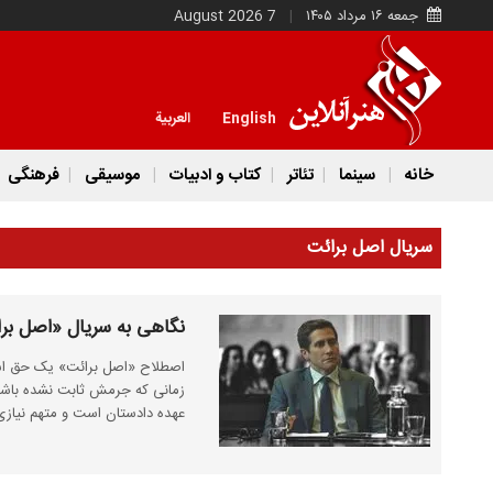
جمعه ۱۶ مرداد ۱۴۰۵
7 August 2026
English
العربية
خانه
سینما
تئاتر
کتاب و ادبیات
موسیقی
فرهنگی
سریال اصل برائت
نگاهی به سریال «اصل برا
اصطلاح «اصل برائت» یک حق اسا
زمانی که جرمش ثابت نشده باشد، 
عهده دادستان است و متهم نیازی ب