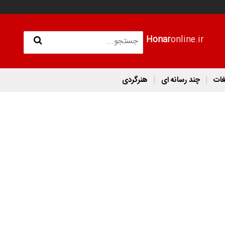
Honar
online.ir
غات
چند رسانه ای
هنرگردی