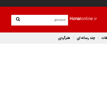
Honar
online.ir
غات
چند رسانه ای
هنرگردی