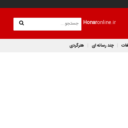
Honar
online.ir
غات
چند رسانه ای
هنرگردی