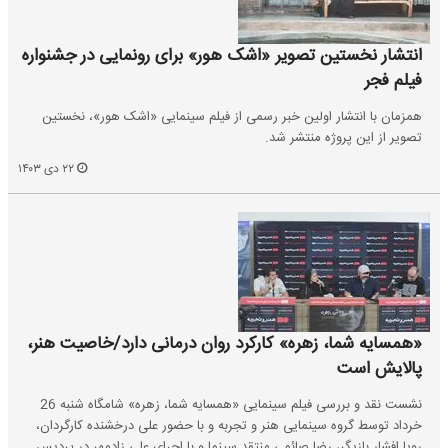
انتشار نخستین تصویر «اشک هور» برای رونمایی در جشنواره
فیلم فجر
همزمان با انتشار اولین خبر رسمی از فیلم سینمایی «اشک هور»، نخستین
تصویر از این پروژه منتشر شد.
۲۲ دی ۱۴۰۳
«همسایه شما، زهره» کارکرد روان درمانی دارد/خاصیت هنر،
پالایش است
نشست نقد و بررسی فیلم سینمایی «همسایه شما، زهره» شامگاه شنبه 26
خرداد توسط گروه سینمایی هنر و تجربه و با حضور علی درخشنده کارگردان،
رویا افشار بازیگر، رضا صائمی منتقد سینما و با اجرای علی زادمهر در پردیس